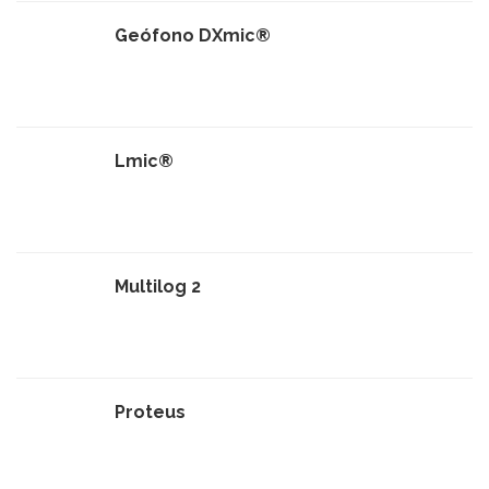
Geófono DXmic®
Lmic®
Multilog 2
Proteus