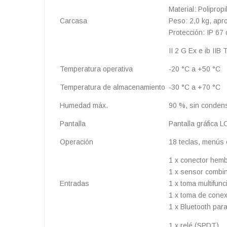
Material: Poliprop
Carcasa
Peso: 2,0 kg, apro
Protección: IP 67 
II 2 G Ex e ib IIB 
Temperatura operativa
-20 °C a +50 °C
Temperatura de almacenamiento
-30 °C a +70 °C
Humedad máx.
90 %, sin conden
Pantalla
Pantalla gráfica L
Operación
18 teclas, menús e
1 x conector hembr
1 x sensor combin
Entradas
1 x toma multifunc
1 x toma de conex
1 x Bluetooth para
1 x relé (SPDT).