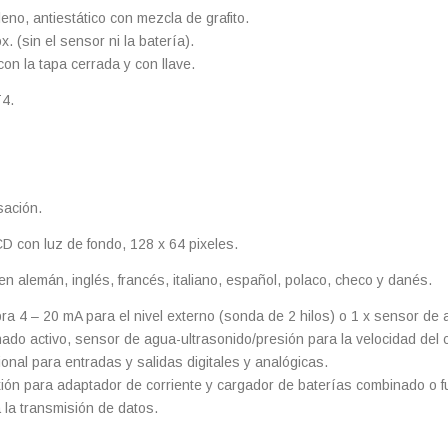
ileno, antiestático con mezcla de grafito.
x. (sin el sensor ni la batería).
con la tapa cerrada y con llave.
T4.
sación.
CD con luz de fondo, 128 x 64 pixeles.
n alemán, inglés, francés, italiano, español, polaco, checo y danés.
a 4 – 20 mA para el nivel externo (sonda de 2 hilos) o 1 x sensor de a
ado activo, sensor de agua-ultrasonido/presión para la velocidad del c
ional para entradas y salidas digitales y analógicas.
ión para adaptador de corriente y cargador de baterías combinado o fu
 la transmisión de datos.