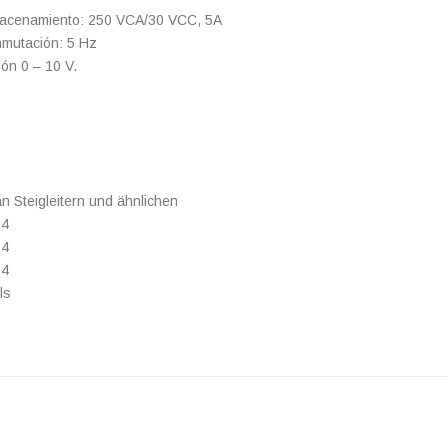
acenamiento: 250 VCA/30 VCC, 5A
nmutación: 5 Hz
ión 0 – 10 V.
 Steigleitern und ähnlichen
 4
 4
 4
ls