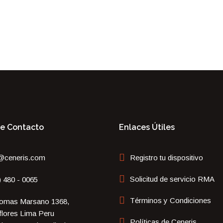
De Contacto
Enlaces Útiles
@ceneris.com
Registro tu dispositivo
Solicitud de servicio RMA
) 480 - 0065
Términos y Condiciones
omas Marsano 1368,
flores Lima Peru
Políticas de Ceneris