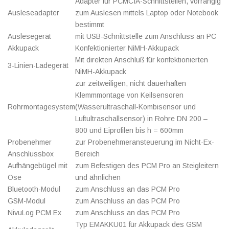
Adapter für PCMCIA-Schnittstellen, vorrangig
Ausleseadapter
zum Auslesen mittels Laptop oder Notebook
bestimmt
Auslesegerät
mit USB-Schnittstelle zum Anschluss an PC
Akkupack
Konfektionierter NiMH-Akkupack
Mit direkten Anschluß für konfektionierten
3-Linien-Ladegerät
NiMH-Akkupack
zur zeitweiligen, nicht dauerhaften
Klemmmontage von Keilsensoren
Rohrmontagesystem
(Wasserultraschall-Kombisensor und
Luftultraschallsensor) in Rohre DN 200 –
800 und Eiprofilen bis h = 600mm
Probenehmer
zur Probenehmeransteuerung im Nicht-Ex-
Anschlussbox
Bereich
Aufhängebügel mit
zum Befestigen des PCM Pro an Steigleitern
Öse
und ähnlichen
Bluetooth-Modul
zum Anschluss an das PCM Pro
GSM-Modul
zum Anschluss an das PCM Pro
NivuLog PCM Ex
zum Anschluss an das PCM Pro
Typ EMAKKU01 für Akkupack des GSM