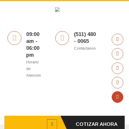
09:00
(511) 480
am -
- 0065
06:00
Contáctanos
pm
Horario
de
Atención
COTIZAR AHORA