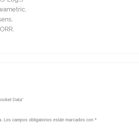
wametric.
sens.
CORR.
Socket Data”
a.
Los campos obligatorios están marcados con
*