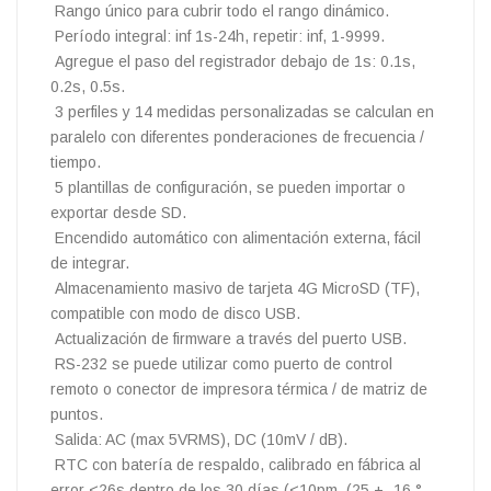
Rango único para cubrir todo el rango dinámico.
Período integral: inf 1s-24h, repetir: inf, 1-9999.
Agregue el paso del registrador debajo de 1s: 0.1s,
0.2s, 0.5s.
3 perfiles y 14 medidas personalizadas se calculan en
paralelo con diferentes ponderaciones de frecuencia /
tiempo.
5 plantillas de configuración, se pueden importar o
exportar desde SD.
Encendido automático con alimentación externa, fácil
de integrar.
Almacenamiento masivo de tarjeta 4G MicroSD (TF),
compatible con modo de disco USB.
Actualización de firmware a través del puerto USB.
RS-232 se puede utilizar como puerto de control
remoto o conector de impresora térmica / de matriz de
puntos.
Salida: AC (max 5VRMS), DC (10mV / dB).
RTC con batería de respaldo, calibrado en fábrica al
error <26s dentro de los 30 días (<10pm, (25 + -16 °