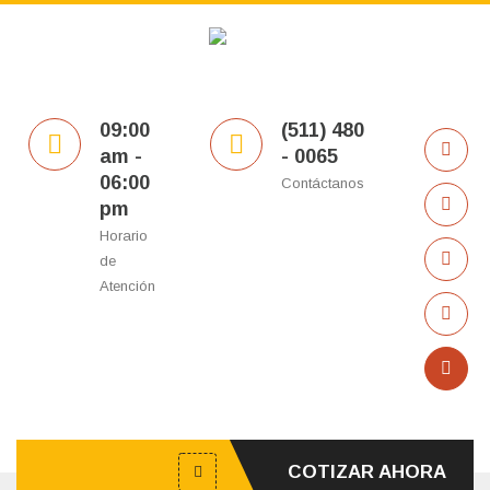
09:00
(511) 480
am -
- 0065
06:00
Contáctanos
pm
Horario
de
Atención
COTIZAR AHORA