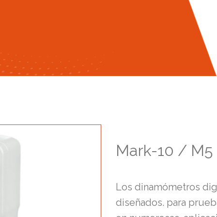
Mark-10 / M5
Los dinamómetros digi
diseñados. para prueb