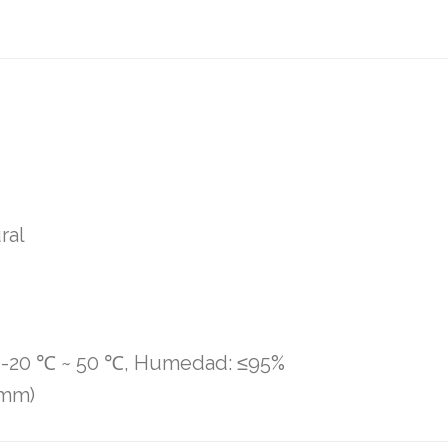
ral
: -20 ℃ ~ 50 ℃, Humedad: ≤95%
(mm)