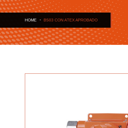
HOME
BS03 CON ATEX APROBADO